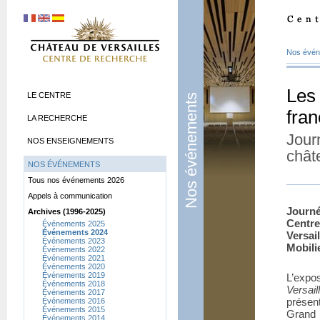
Nos évé
Les
LE CENTRE
Nos événements
fra
LA RECHERCHE
Jour
NOS ENSEIGNEMENTS
chât
NOS ÉVÉNEMENTS
Tous nos événements 2026
Appels à communication
Journ
Archives (1996-2025)
Centr
Événements 2025
Événements 2024
Versail
Événements 2023
Mobili
Événements 2022
Événements 2021
Événements 2020
Événements 2019
L’expo
Événements 2018
Versail
Événements 2017
présen
Événements 2016
Événements 2015
Grand 
Événements 2014