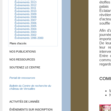
étoffe
Événements 2013
Événements 2012
palais
Événements 2011
Éclata
Événements 2010
Événements 2009
révèle
Événements 2008
d’acte
Événements 2007
souffle
Événements 2006
Événements 2005
Événements 2004
Afin d’
Événements 2003
journée
Événements 2002
Événements 1996-2000
import
De leu
Plans d’accès
leur r
interve
NOS PUBLICATIONS
Entre 
commun
NOS RESSOURCES
regards
SOUTENEZ LE CENTRE
COMI
Portail de ressources
Bulletin du Centre de recherche du
château de Versailles
M
N
ACTIVITÉS DE L’ANNÉE
ÉVÉNEMENTS SUR INSCRIPTION