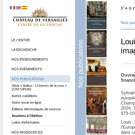
Nos pub
Lou
LE CENTRE
Nos publications
ima
LA RECHERCHE
NOS ENSEIGNEMENTS
NOS ÉVÉNEMENTS
Ouvra
NOS PUBLICATIONS
financ
Série «
Aulica – L’Univers de la cour
»
(CRCV/PUR)
Sylva
Autres coéditions
europ
Champ 
Notre revue en ligne
2024, 
Éditions électroniques de sources
979-10
Soutiens à l’édition
Louis 
Lettre d’information
l’Europ
dans u
NOS RESSOURCES