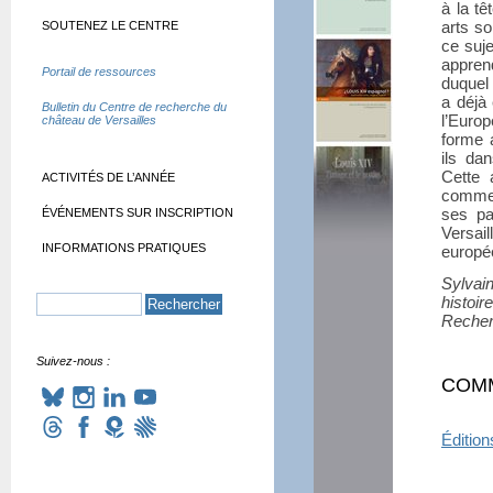
à la tê
arts so
SOUTENEZ LE CENTRE
ce suj
appren
Portail de ressources
duquel 
a déjà 
Bulletin du Centre de recherche du
l’Euro
château de Versailles
forme a
ils da
Cette 
ACTIVITÉS DE L’ANNÉE
comme 
ses pa
ÉVÉNEMENTS SUR INSCRIPTION
Versai
INFORMATIONS PRATIQUES
europé
Sylvai
histoi
Recherc
Suivez-nous :
COM
Éditio