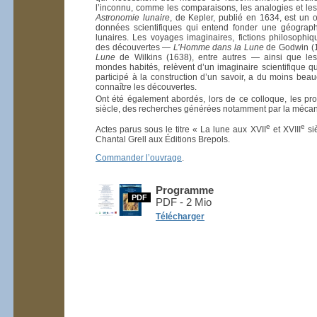
l’inconnu, comme les comparaisons, les analogies et les 
Astronomie lunaire
, de Kepler, publié en 1634, est un 
données scientifiques qui entend fonder une géograp
lunaires. Les voyages imaginaires, fictions philosophiq
des découvertes —
L’Homme dans la Lune
de Godwin (
Lune
de Wilkins (1638), entre autres — ainsi que les
mondes habités, relèvent d’un imaginaire scientifique qui
participé à la construction d’un savoir, a du moins beau
connaître les découvertes.
Ont été également abordés, lors de ce colloque, les pr
siècle, des recherches générées notamment par la méca
e
e
Actes parus sous le titre «
La lune aux XVII
et XVIII
si
Chantal Grell aux Éditions Brepols.
Commander l’ouvrage
.
Programme
PDF
PDF - 2 Mio
Télécharger