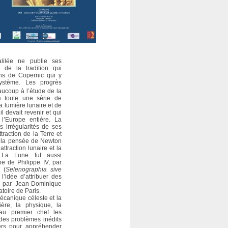
lilée ne publie ses
s de la tradition qui
sans de Copernic qui y
ystème. Les progrès
aucoup à l’étude de la
a toute une série de
la lumière lunaire et de
l devait revenir et qui
 l’Europe entière. La
s irrégularités de ses
traction de la Terre et
e la pensée de Newton
ttraction lunaire et la
. La Lune fut aussi
e de Philippe IV, par
 (
Selenographia sive
 l’idée d’attribuer des
t par Jean-Dominique
atoire de Paris.
écanique céleste et la
ière, la physique, la
au premier chef les
 des problèmes inédits
ers pour appréhender