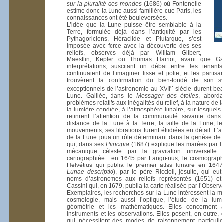
sur la pluralité des mondes
(1686) où Fontenelle
estime donc la Lune aussi familière que Paris, les
connaissances ont été bouleversées.
L’idée que la Lune puisse être semblable à la
Terre, formulée déjà dans l’antiquité par les
Pythagoriciens, Héraclide et Plutarque, s’est
imposée avec force avec la découverte des ses
reliefs, observés déjà par William Gilbert,
Maestlin, Kepler ou Thomas Harriot, avant que Ga
interprétations, suscitant un débat entre les tenant
continuaient de l’imaginer lisse et polie, et les parti
trouvèrent la confirmation du bien-fondé de son s
e
exceptionnels de l’astronomie au XVII
siècle durent be
Lune. Galilée, dans le
Messager des étoiles
, abord
problèmes relatifs aux inégalités du relief, à la nature de 
la lumière cendrée, à l’atmosphère lunaire, sur lesquels i
retinrent l’attention de la communauté savante dans
distance de la Lune à la Terre, la taille de la Lune, le
mouvements, ses librations furent étudiées en détail. L’at
de la Lune joua un rôle déterminant dans la genèse d
qui, dans ses
Principia
(1687) explique les marées par l’a
mécanique céleste par la gravitation universelle
cartographiée : en 1645 par Langrenus, le cosmograph
Helvétius qui publia le premier atlas lunaire en 1647
Lunae descriptio
), par le père Riccioli, jésuite, qui eut
noms d’astronomes aux reliefs représentés (1651) e
Cassini qui, en 1679, publia la carte réalisée par l’Observ
Exemplaires, les recherches sur la Lune intéressent la m
cosmologie, mais aussi l’optique, l’étude de la lum
géométrie et les mathématiques. Elles concernent 
instruments et les observations. Elles posent, en outre,
qui nécessitent des modes de raisonnement particuli