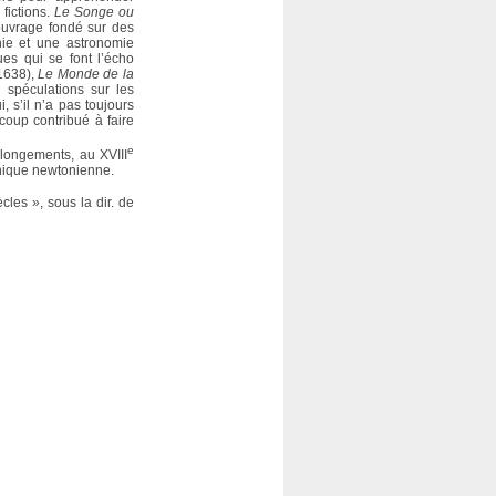
fictions.
Le Songe ou
ouvrage fondé sur des
hie et une astronomie
ues qui se font l’écho
1638),
Le Monde de la
 spéculations sur les
, s’il n’a pas toujours
coup contribué à faire
e
olongements, au XVIII
nique newtonienne.
ècles
», sous la dir. de