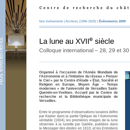
Nos événements
|
Archives (1996-2025)
|
Événements 2009
e
La lune au XVII
siècle
énements
Colloque international – 28, 29 et 3
Organisé à l’occasion de l’Année Mondiale de
l’Astronomie et à l’initiative du réseau «
Penser
le Ciel
» par le Centre d’étude « État, Société et
Religion en Europe, Moyen Âge – Temps
modernes » de l’université de Versailles Saint-
Quentin-en-Yvelines. Accueil par le Centre de
recherche et la Bibliothèque municipale de
Versailles.
Entre le programme d’observations lunaires défini
par Kepler dans la partie Optique de l’
Astronomie
véritable
(1604), les premières images de la lune
observée à la lunette par Galilée, publiées dans
le
Messager des étoiles
en 1610, et les
Entretiens