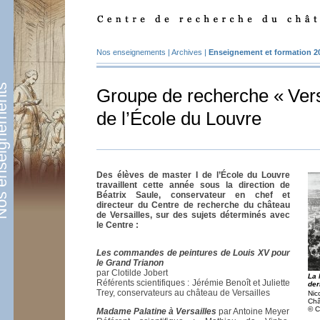
Nos enseignements
|
Archives
|
Enseignement et formation 2
eignements
Groupe de recherche «
Vers
de l’École du Louvre
Des élèves de master I de l’École du Louvre
travaillent cette année sous la direction de
Béatrix Saule, conservateur en chef et
directeur du Centre de recherche du château
de Versailles, sur des sujets déterminés avec
le Centre :
Les commandes de peintures de Louis
XV
pour
le Grand Trianon
par Clotilde Jobert
La 
Référents scientifiques : Jérémie Benoît et Juliette
der
Trey, conservateurs au château de Versailles
Nic
Châ
© C
Madame Palatine à Versailles
par Antoine Meyer