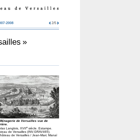
007-2008
2/5
ailles
»
Ménagerie de Versailles vue de
rière.
e
olas Langlois,
XVII
siècle. Estampe.
teau de Versailles (
INV
.
GRAV465
).
hâteau de Versailles / Jean-Marc Manaï