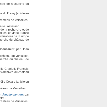
entre de recherche du
a du Fretay (article en
château de Versailles
laire Josserand
 de la recherche et de
illes, et Marie-France
ilisations de l’Europe
herche du château de
tionnement
par Joan
 château de Versailles,
cherche du château de
lie-Charlotte François
des archives du château
élie Cottais (article en
hâteau de Versailles
 et fonctionnement
par
tre)
château de Versailles