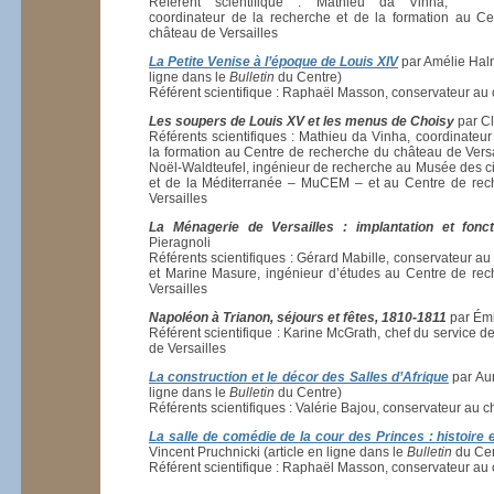
Référent scientifique : Mathieu da Vinha,
coordinateur de la recherche et de la formation au C
château de Versailles
La Petite Venise à l’époque de Louis
XIV
par Amélie Haln
ligne dans le
Bulletin
du Centre)
Référent scientifique : Raphaël Masson, conservateur au 
Les soupers de Louis
XV
et les menus de Choisy
par C
Référents scientifiques : Mathieu da Vinha, coordinateur
la formation au Centre de recherche du château de Versa
Noël-Waldteufel, ingénieur de recherche au Musée des civ
et de la Méditerranée – MuCEM – et au Centre de rec
Versailles
La Ménagerie de Versailles : implantation et fonc
Pieragnoli
Référents scientifiques : Gérard Mabille, conservateur au
et Marine Masure, ingénieur d’études au Centre de re
Versailles
Napoléon à Trianon, séjours et fêtes, 1810-1811
par Émi
Référent scientifique : Karine McGrath, chef du service 
de Versailles
La construction et le décor des Salles d’Afrique
par Aur
ligne dans le
Bulletin
du Centre)
Référents scientifiques : Valérie Bajou, conservateur au c
La salle de comédie de la cour des Princes : histoire
Vincent Pruchnicki (article en ligne dans le
Bulletin
du Cen
Référent scientifique : Raphaël Masson, conservateur au 