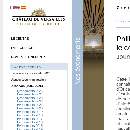
Nos évé
Phil
LE CENTRE
Nos événements
le c
LA RECHERCHE
Jour
NOS ENSEIGNEMENTS
NOS ÉVÉNEMENTS
Tous nos événements 2026
Cette 
Appels à communication
connaît
Archives (1996-2025)
d’Orléa
Événements 2025
c’est-à
Événements 2024
Événements 2023
de se 
Événements 2022
d’inté
Événements 2021
archit
Événements 2020
Événements 2019
amateu
Événements 2018
mais au
Événements 2017
Événements 2016
et bib
Événements 2015
nouvell
Événements 2014