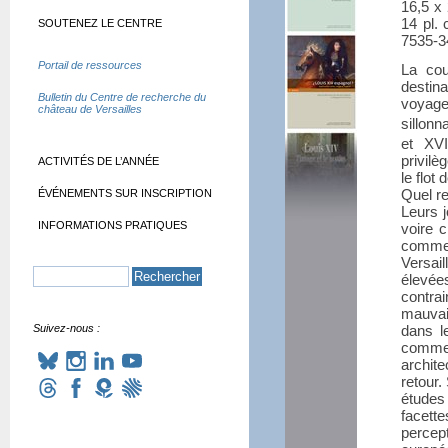
16,5 x 
14 pl. 
SOUTENEZ LE CENTRE
7535-3
Portail de ressources
La cou
destin
Bulletin du Centre de recherche du
voyageu
château de Versailles
sillonn
et XVI
privilè
ACTIVITÉS DE L’ANNÉE
le flot
Quel re
ÉVÉNEMENTS SUR INSCRIPTION
Leurs 
INFORMATIONS PRATIQUES
voire c
comme 
Versai
élevée
contrai
mauvai
Suivez-nous :
dans le
comme 
archit
retour.
études
facett
percep