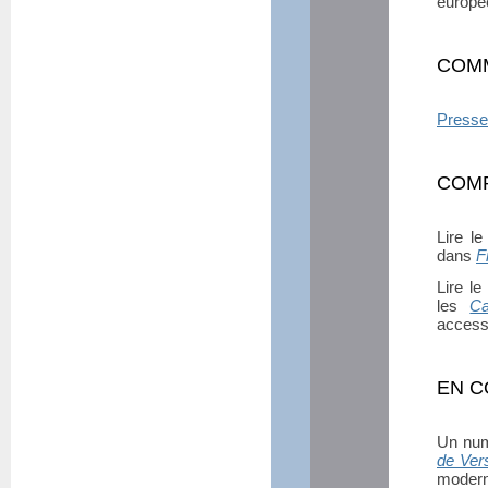
europé
COM
Presse
COMP
Lire l
dans
F
Lire l
les
Ca
accessi
EN 
Un num
de Vers
modern