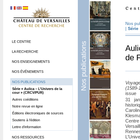
Nos pub
|
Série
LE CENTRE
Nos publications
Auli
LA RECHERCHE
de F
NOS ENSEIGNEMENTS
NOS ÉVÉNEMENTS
NOS PUBLICATIONS
Voyage
(1589-1
Série «
Aulica – L’Univers de la
cour
» (CRCV/PUR)
issu
31 jan
Autres coéditions
histori
Notre revue en ligne
Caroli
Éditions électroniques de sources
Klesma
Soutiens à l’édition
Centr
Versai
Lettre d’information
Rennes,
L’Univ
NOS RESSOURCES