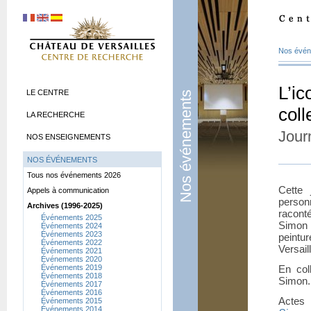
Nos évé
L’ic
LE CENTRE
Nos événements
coll
LA RECHERCHE
Jour
NOS ENSEIGNEMENTS
NOS ÉVÉNEMENTS
Tous nos événements 2026
Cette
Appels à communication
person
Archives (1996-2025)
racon
Événements 2025
Simon e
Événements 2024
Événements 2023
peintu
Événements 2022
Versail
Événements 2021
Événements 2020
Événements 2019
En col
Événements 2018
Simon.
Événements 2017
Événements 2016
Actes
Événements 2015
Événements 2014