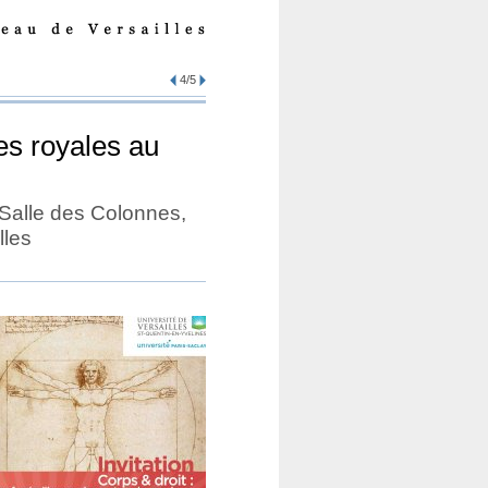
4/5
les royales au
 Salle des Colonnes,
lles