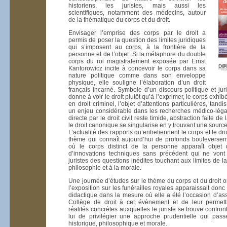
historiens, les juristes, mais aussi les
scientifiques, notamment des médecins, autour
de la thématique du corps et du droit.
Envisager l’emprise des corps par le droit a
permis de poser la question des limites juridiques
qui s’imposent au corps, à la frontière de la
personne et de l’objet. Si la métaphore du double
corps du roi magistralement exposée par Ernst
Kantorowicz incite à concevoir le corps dans sa
nature politique comme dans son enveloppe
physique, elle souligne l’élaboration d’un droit
français incarné. Symbole d’un discours politique et jur
donne à voir le droit plutôt qu’à l’exprimer, le corps exhi
en droit criminel, l’objet d’attentions particulières, tand
un enjeu considérable dans les recherches médico-légal
directe par le droit civil reste timide, abstraction faite d
le droit canonique se singularise en y trouvant une source
L’actualité des rapports qu’entretiennent le corps et le droi
thème qui connaît aujourd’hui de profonds boulevers
où le corps distinct de la personne apparaît objet 
d’innovations techniques sans précédent qui ne von
juristes des questions inédites touchant aux limites de la
philosophie et à la morale.
Une journée d’études sur le thème du corps et du droit
l’exposition sur les funérailles royales apparaissait donc
didactique dans la mesure où elle a été l’occasion d’ass
Collège de droit à cet évènement et de leur permett
réalités concrètes auxquelles le juriste se trouve confron
lui de privilégier une approche prudentielle qui pas
historique, philosophique et morale.