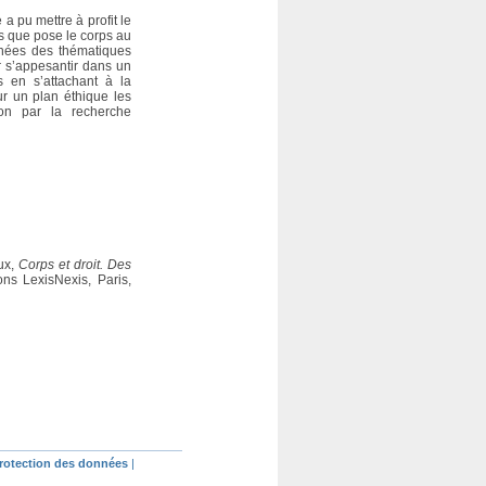
a pu mettre à profit le
ns que pose le corps au
minées des thématiques
ur s’appesantir dans un
s en s’attachant à la
ur un plan éthique les
ion par la recherche
ux,
Corps et droit. Des
ions LexisNexis, Paris,
protection des données
|