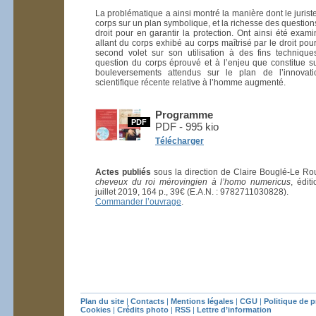
La problématique a ainsi montré la manière dont le juriste 
corps sur un plan symbolique, et la richesse des questio
droit pour en garantir la protection. Ont ainsi été exa
allant du corps exhibé au corps maîtrisé par le droit po
second volet sur son utilisation à des fins technique
question du corps éprouvé et à l’enjeu que constitue s
bouleversements attendus sur le plan de l’innovat
scientifique récente relative à l’homme augmenté.
Programme
PDF
PDF - 995 kio
Télécharger
Actes publiés
sous la direction de Claire Bouglé-Le Ro
cheveux du roi mérovingien à l’homo numericus
, édit
juillet 2019, 164 p., 39€ (E.A.N. : 9782711030828).
Commander l’ouvrage
.
Plan du site
|
Contacts
|
Mentions légales
|
CGU
|
Politique de 
Cookies
|
Crédits photo
|
RSS
|
Lettre d’information