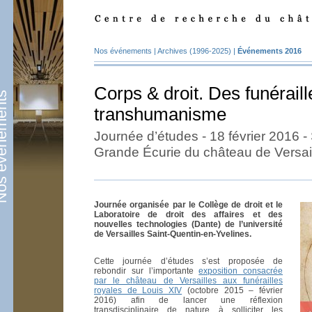
Nos événements
|
Archives (1996-2025)
|
Événements 2016
Corps & droit. Des funérail
énements
transhumanisme
Journée d’études - 18 février 2016 -
Grande Écurie du château de Versai
Journée organisée par le Collège de droit et le
Laboratoire de droit des affaires et des
nouvelles technologies (Dante) de l’université
de Versailles Saint-Quentin-en-Yvelines.
Cette journée d’études s’est proposée de
rebondir sur l’importante
exposition consacrée
par le château de Versailles aux funérailles
royales de Louis XIV
(octobre 2015 – février
2016) afin de lancer une réflexion
transdisciplinaire de nature à solliciter les