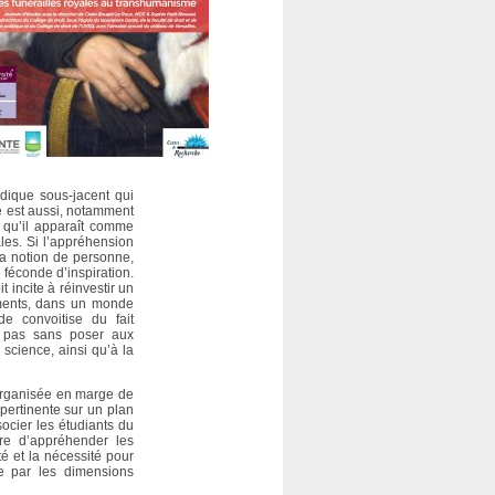
idique sous-jacent qui
bé est aussi, notamment
is qu’il apparaît comme
es. Si l’appréhension
e la notion de personne,
 féconde d’inspiration.
t incite à réinvestir un
ements, dans un monde
de convoitise du fait
t pas sans poser aux
 science, ainsi qu’à la
 organisée en marge de
 pertinente sur un plan
ocier les étudiants du
re d’appréhender les
té et la nécessité pour
se par les dimensions