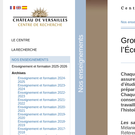
Nos ense
Nos enseignements
Gro
LE CENTRE
l’Éc
LA RECHERCHE
NOS ENSEIGNEMENTS
Enseignement et formation 2025-2026
Archives
Chaque
Enseignement et formation 2024-
assur
2025
d’étu
Enseignement et formation 2023-
prépa
2024
Enseignement et formation 2022-
Chaqu
2023
conse
Enseignement et formation 2021-
2022
travai
Enseignement et formation 2020-
l’histo
2021
Enseignement et formation 2019-
2020
Enseignement et formation 2018-
Les sa
2019
Mélan
Enseignement et formation 2017-
Référe
2018