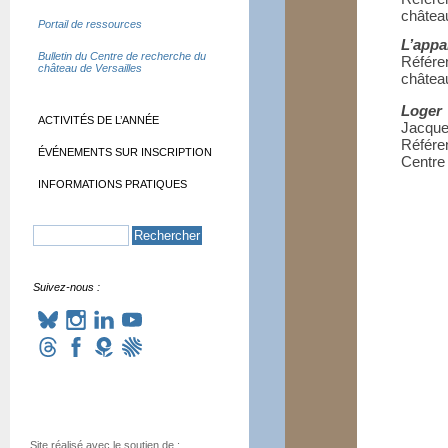
château
Portail de ressources
L’appa
Bulletin du Centre de recherche du
Référe
château de Versailles
château
Loger
ACTIVITÉS DE L’ANNÉE
Jacqu
Référen
ÉVÉNEMENTS SUR INSCRIPTION
Centre
INFORMATIONS PRATIQUES
Suivez-nous :
Site réalisé avec le soutien de :