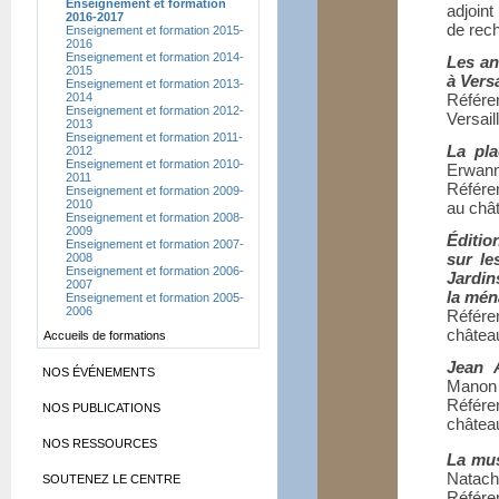
Enseignement et formation
adjoint
2016-2017
de rec
Enseignement et formation 2015-
2016
Enseignement et formation 2014-
Les an
2015
à Versa
Enseignement et formation 2013-
2014
Référe
Enseignement et formation 2012-
Versail
2013
Enseignement et formation 2011-
La pla
2012
Enseignement et formation 2010-
Erwan
2011
Référe
Enseignement et formation 2009-
2010
au chât
Enseignement et formation 2008-
2009
Éditio
Enseignement et formation 2007-
sur le
2008
Enseignement et formation 2006-
Jardin
2007
la mén
Enseignement et formation 2005-
2006
Référe
château
Accueils de formations
Jean 
NOS ÉVÉNEMENTS
Mano
Référen
NOS PUBLICATIONS
château
NOS RESSOURCES
La mus
Natac
SOUTENEZ LE CENTRE
Référe