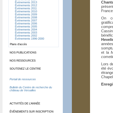
Chant
Événements 2013
Événements 2012
prése
Événements 2011
France
Événements 2010
Événements 2009
Événements 2008
On co
Événements 2007
gratif
Événements 2006
compre
Événements 2005
Événements 2004
Cassini
Événements 2003
bénéfi
Événements 2002
Événements 1996-2000
Heveli
année
Plans d’accès
somptu
et la
M
NOS PUBLICATIONS
cometi
NOS RESSOURCES
Lors de
été év
SOUTENEZ LE CENTRE
étrang
Chapel
Portail de ressources
Enregi
Bulletin du Centre de recherche du
château de Versailles
ACTIVITÉS DE L’ANNÉE
ÉVÉNEMENTS SUR INSCRIPTION