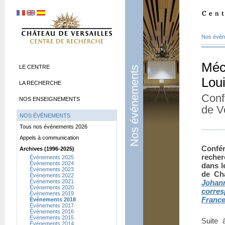
Nos évé
Mécé
LE CENTRE
Nos événements
Lou
LA RECHERCHE
Conf
NOS ENSEIGNEMENTS
de V
NOS ÉVÉNEMENTS
Tous nos événements 2026
Appels à communication
Confér
Archives (1996-2025)
reche
Événements 2025
Événements 2024
dans l
Événements 2023
de Ch
Événements 2022
Événements 2021
Joha
Événements 2020
corre
Événements 2019
France
Événements 2018
Événements 2017
Événements 2016
Événements 2015
Suite 
Événements 2014