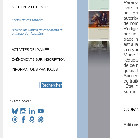
Parany
livre 
SOUTENEZ LE CENTRE
un gra
autori
Portail de ressources
de nom
Rédigé
Bulletin du Centre de recherche du
par un 
château de Versailles
trace h
est à l
la roya
ACTIVITÉS DE L’ANNÉE
Marie-
l’éduca
ÉVÉNEMENTS SUR INSCRIPTION
de ce 
INFORMATIONS PRATIQUES
qu’est 
Son enq
ce trai
l’État
surmont
Suivez-nous :
COM
Éditio