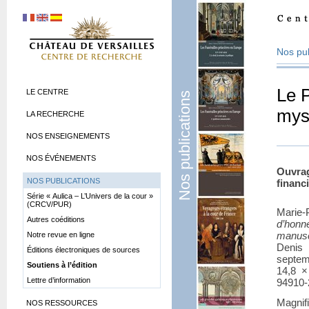
Nos pub
Le 
LE CENTRE
Nos publications
mys
LA RECHERCHE
NOS ENSEIGNEMENTS
NOS ÉVÉNEMENTS
Ouvra
NOS PUBLICATIONS
financ
Série «
Aulica – L’Univers de la cour
»
(CRCV/PUR)
Marie-
Autres coéditions
d’honn
manusc
Notre revue en ligne
Denis 
Éditions électroniques de sources
septem
Soutiens à l’édition
14,8 ×
Lettre d’information
94910-
Magnif
NOS RESSOURCES