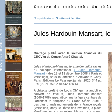
Nos publications
|
Soutiens à l’édition
Jules Hardouin-Mansart, le c
lications
Ouvrage publié avec le soutien financier du
CRCV et du Centre André Chastel.
Jules Hardouin-Mansart, le chantier infini
(actes
du colloque international
«
Jules Hardouin-
Mansart
»
des 12 et 13 décembre 2008 à Paris et
Versailles), sous la direction d’Alexandre Gady,
Paris : Éditions Le Passage, janvier 2020, 344 p.,
32€ (ISBN : 978-2-84742-186-6).
Architecte préféré de Louis XIV, qui l’a anobli et
couvert de faveurs, Jules Hardouin-Mansart
(1646-1708) apparaît comme la figure centrale de
l’architecture française du Grand Siècle. Auteur
des plus grands monuments de la France royale
(Versailles, Marly, le Dôme des Invalides, la place
Vendôme, etc.), «
monsieur Mansart
» a connu