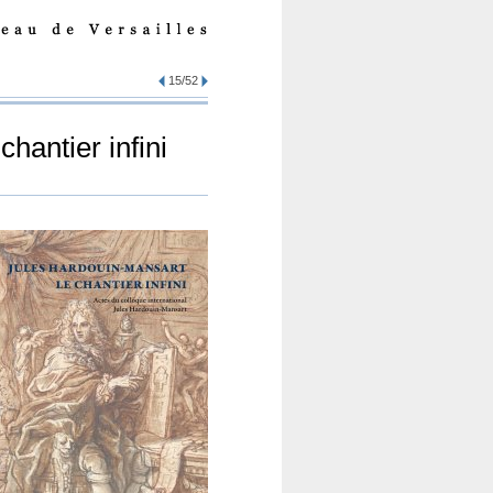
15/52
hantier infini