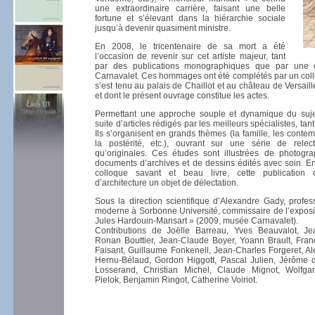
une extraordinaire carrière, faisant une belle
fortune et s’élevant dans la hiérarchie sociale
jusqu’à devenir quasiment ministre.
En 2008, le tricentenaire de sa mort a été
l’occasion de revenir sur cet artiste majeur, tant
par des publications monographiques que par une 
Carnavalet. Ces hommages ont été complétés par un collo
s’est tenu au palais de Chaillot et au château de Versai
et dont le présent ouvrage constitue les actes.
Permettant une approche souple et dynamique du sujet
suite d’articles rédigés par les meilleurs spécialistes, tan
Ils s’organisent en grands thèmes (la famille, les contem
la postérité, etc.), ouvrant sur une série de relec
qu’originales. Ces études sont illustrées de photogr
documents d’archives et de dessins édités avec soin. En
colloque savant et beau livre, cette publication 
d’architecture un objet de délectation.
Sous la direction scientifique d’Alexandre Gady, profess
moderne à Sorbonne Université, commissaire de l’exposi
Jules Hardouin-Mansart
» (2009, musée Carnavalet).
Contributions de Joëlle Barreau, Yves Beauvalot, Je
Ronan Bouttier, Jean-Claude Boyer, Yoann Brault, Fran
Faisant, Guillaume Fonkenell, Jean-Charles Forgeret, Al
Hernu-Bélaud, Gordon Higgott, Pascal Julien, Jérôme
Losserand, Christian Michel, Claude Mignot, Wolfgan
Pielok, Benjamin Ringot, Catherine Voiriot.