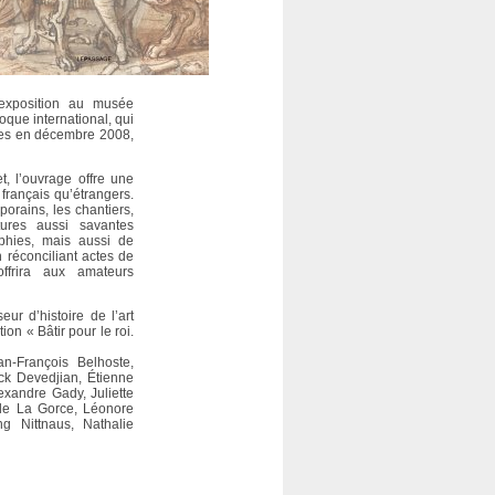
exposition au musée
que international, qui
lles en décembre 2008,
, l’ouvrage offre une
t français qu’étrangers.
porains, les chantiers,
tures aussi savantes
aphies, mais aussi de
 réconciliant actes de
offrira aux amateurs
eur d’histoire de l’art
tion «
Bâtir pour le roi.
an-François Belhoste,
ck Devedjian, Étienne
exandre Gady, Juliette
 de La Gorce, Léonore
g Nittnaus, Nathalie