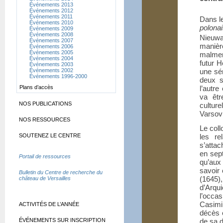
Événements 2013
Événements 2012
Événements 2011
Dans l
Événements 2010
polona
Événements 2009
Événements 2008
Nieuwa
Événements 2007
manièr
Événements 2006
Événements 2005
malmen
Événements 2004
futur H
Événements 2003
Événements 2002
une sér
Événements 1996-2000
deux s
Plans d’accès
l’autr
va êtr
NOS PUBLICATIONS
culture
Varsovi
NOS RESSOURCES
Le coll
SOUTENEZ LE CENTRE
les re
s’attac
en sept
Portail de ressources
qu’aux
savoir
Bulletin du Centre de recherche du
(1645)
château de Versailles
d’Arqu
l’occas
Casimi
ACTIVITÉS DE L’ANNÉE
décès e
ÉVÉNEMENTS SUR INSCRIPTION
de sa d