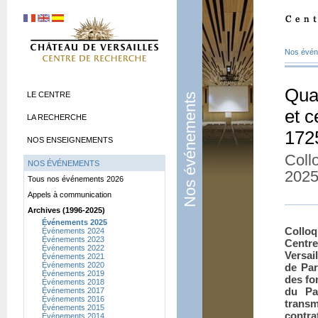
Nos évé
Quat
LE CENTRE
Nos événements
et c
LA RECHERCHE
172
NOS ENSEIGNEMENTS
Coll
NOS ÉVÉNEMENTS
2025
Tous nos événements 2026
Appels à communication
Archives (1996-2025)
Événements 2025
Colloq
Événements 2024
Événements 2023
Centr
Événements 2022
Versai
Événements 2021
Événements 2020
de Par
Événements 2019
des fo
Événements 2018
du Pa
Événements 2017
Événements 2016
transm
Événements 2015
contra
Événements 2014