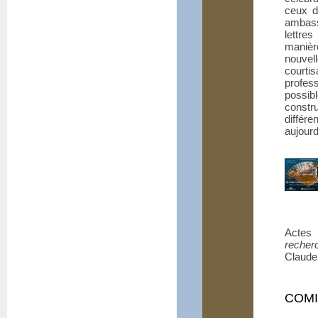
ceux d
ambass
lettre
manièr
nouvell
courti
profess
possib
constru
différ
aujourd
Actes 
recher
Claude
COMI