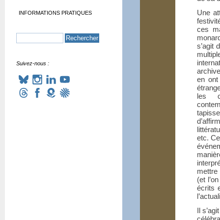
Une att
INFORMATIONS PRATIQUES
festiv
ces ma
monarq
s’agit 
multipl
interna
Suivez-nous :
archiv
en ont
étrang
les c
contem
tapiss
d’affir
littéra
etc. C
événem
manièr
interpr
mettre 
(et l’o
écrits
l’actual
Il s’ag
célébra