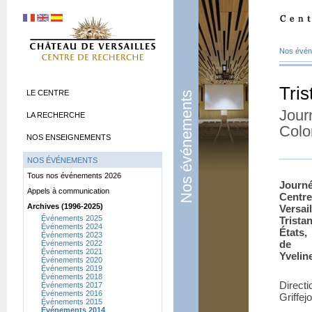
Nos évé
Tris
LE CENTRE
Nos événements
Jour
LA RECHERCHE
Colo
NOS ENSEIGNEMENTS
NOS ÉVÉNEMENTS
Tous nos événements 2026
Journ
Appels à communication
Centr
Archives (1996-2025)
Versa
Événements 2025
Trista
Événements 2024
États,
Événements 2023
de Ve
Événements 2022
Événements 2021
Yvelin
Événements 2020
Événements 2019
Événements 2018
Direc
Événements 2017
Événements 2016
Griffej
Événements 2015
Événements 2014