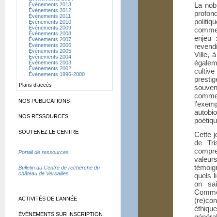
La nob
Événements 2013
Événements 2012
profon
Événements 2011
politiq
Événements 2010
Événements 2009
comme 
Événements 2008
enjeu :
Événements 2007
Événements 2006
revend
Événements 2005
Ville, 
Événements 2004
égaleme
Événements 2003
Événements 2002
cultive
Événements 1996-2000
presti
Plans d’accès
souvent
comme 
NOS PUBLICATIONS
l’exe
autobi
NOS RESSOURCES
poétiq
SOUTENEZ LE CENTRE
Cette j
de Tri
compre
Portail de ressources
valeur
témoig
Bulletin du Centre de recherche du
château de Versailles
quels l
on sai
Commen
ACTIVITÉS DE L’ANNÉE
(re)con
éthiq
ÉVÉNEMENTS SUR INSCRIPTION
généra