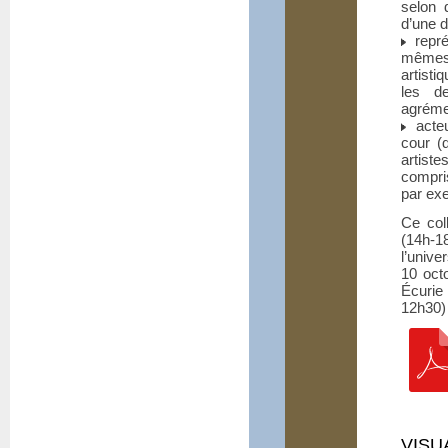
selon 
d’une d
repré
mêmes
artisti
les de
agrémen
acteu
cour (
artist
compri
par ex
Ce col
(14h-1
l’unive
10 oct
Écurie
12h30)
VISU