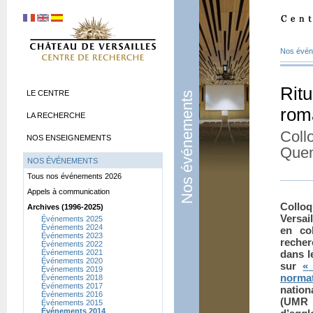
Nos évé
Ritu
LE CENTRE
Nos événements
rom
LA RECHERCHE
Collo
NOS ENSEIGNEMENTS
Quen
NOS ÉVÉNEMENTS
Tous nos événements 2026
Appels à communication
Colloq
Archives (1996-2025)
Versai
Événements 2025
Événements 2024
en co
Événements 2023
recher
Événements 2022
Événements 2021
dans l
Événements 2020
sur
«
Événements 2019
norma
Événements 2018
Événements 2017
nation
Événements 2016
(UMR
Événements 2015
Événements 2014