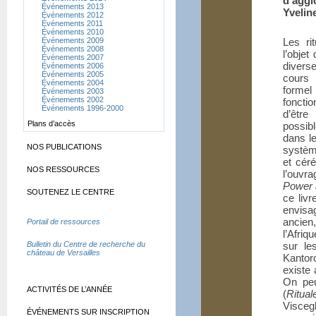
d’aggl
Événements 2013
Yvelin
Événements 2012
Événements 2011
Événements 2010
Événements 2009
Les ri
Événements 2008
l’objet
Événements 2007
divers
Événements 2006
Événements 2005
cours 
Événements 2004
forme
Événements 2003
Événements 2002
foncti
Événements 1996-2000
d’être
Plans d’accès
possib
dans l
NOS PUBLICATIONS
systèm
et cér
NOS RESSOURCES
l’ouvra
Power a
SOUTENEZ LE CENTRE
ce livr
envisag
ancien
Portail de ressources
l’Afriq
Bulletin du Centre de recherche du
sur le
château de Versailles
Kantor
existe
On peu
ACTIVITÉS DE L’ANNÉE
(
Ritual
Viscegl
ÉVÉNEMENTS SUR INSCRIPTION