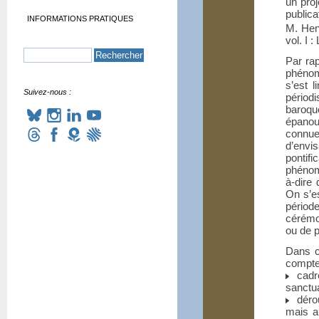
un pro
publica
INFORMATIONS PRATIQUES
M. Hen
vol. I 
Par ra
phénom
s’est 
Suivez-nous :
périod
baroqu
épanou
connue
d’envi
pontifi
phénomè
à-dire 
On s’es
périod
cérémo
ou de p
Dans c
compte
cadre
sanctua
dérou
mais au