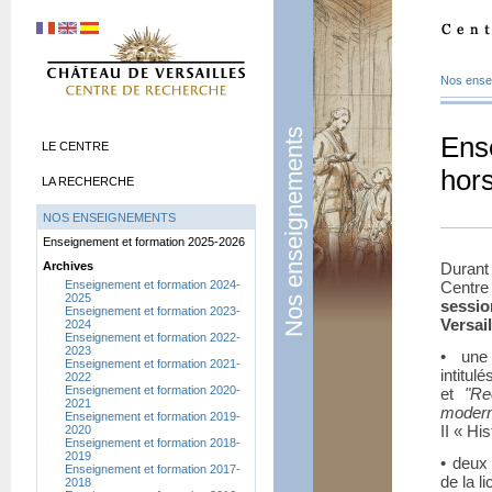
Nos ense
Nos enseignements
Ens
LE CENTRE
hor
LA RECHERCHE
NOS ENSEIGNEMENTS
Enseignement et formation 2025-2026
Archives
Durant 
Enseignement et formation 2024-
Centr
2025
sessio
Enseignement et formation 2023-
Versai
2024
Enseignement et formation 2022-
2023
• une
Enseignement et formation 2021-
intitul
2022
Enseignement et formation 2020-
et
"Re
2021
moder
Enseignement et formation 2019-
II « His
2020
Enseignement et formation 2018-
2019
• deux
Enseignement et formation 2017-
de la l
2018