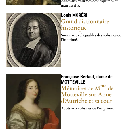
Accès aux volumes des imprimés et
manuscrits.
Louis
MORÉRI
Grand dictionnaire
historique
Sommaires cliquables des volumes de
l’imprimé.
Françoise Bertaut, dame de
MOTTEVILLE
me
Mémoires de M
de
Motteville sur Anne
d’Autriche et sa cour
Accès aux volumes de l’imprimé.