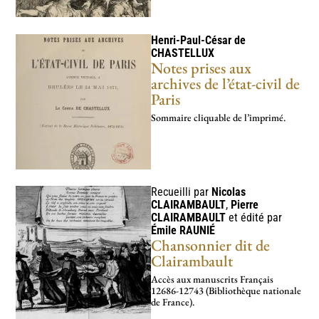
Henri-Paul-César de
CHASTELLUX
Notes prises aux
archives de l’état-civil de
Paris
Sommaire cliquable de l’imprimé.
Recueilli par
Nicolas
CLAIRAMBAULT
,
Pierre
CLAIRAMBAULT
et édité par
Émile
RAUNIÉ
Chansonnier dit de
Clairambault
Accès aux manuscrits Français
12686-12743 (Bibliothèque nationale
de France).