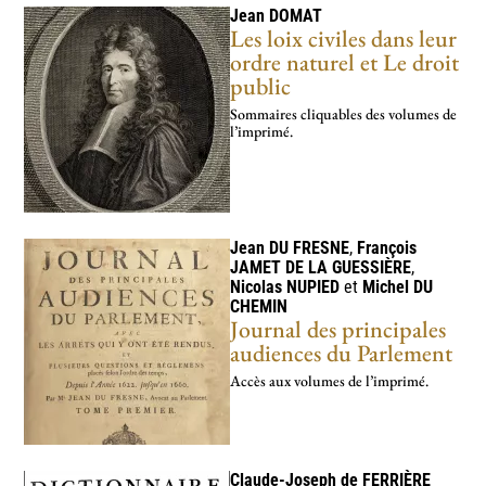
Jean
DOMAT
Les loix civiles dans leur
ordre naturel et Le droit
public
Sommaires cliquables des volumes de
l’imprimé.
Jean
DU FRESNE
,
François
JAMET DE LA GUESSIÈRE
,
Nicolas
NUPIED
et
Michel
DU
CHEMIN
Journal des principales
audiences du Parlement
Accès aux volumes de l’imprimé.
Claude-Joseph de
FERRIÈRE