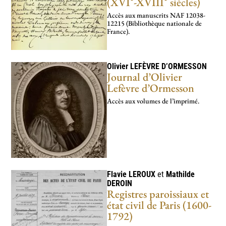
(XVI
-XVIII
siècles)
Accès aux manus­crits NAF 12038-
12215 (Bibliothèque nationale de
France).
Olivier
LEFÈVRE D’ORMESSON
Journal d’Olivier
Lefèvre d’Ormesson
Accès aux volumes de l’imprimé.
Flavie
LEROUX
et
Mathilde
DEROIN
Registres paroissiaux et
état civil de Paris (1600-
1792)