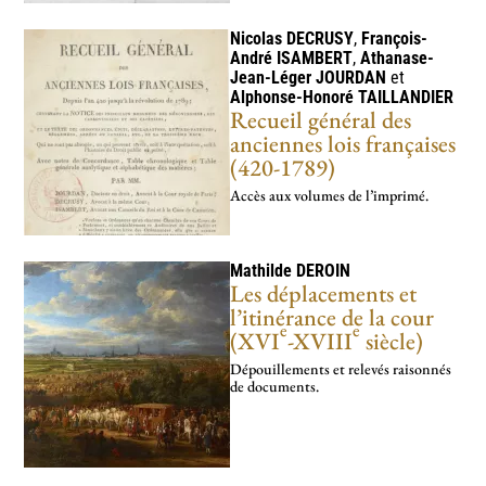
Nicolas
DECRUSY
,
François-
André
ISAMBERT
,
Athanase-
Jean-Léger
JOURDAN
et
Alphonse-Honoré
TAILLANDIER
Recueil général des
anciennes lois françaises
(420-1789)
Accès aux volumes de l’imprimé.
Mathilde
DEROIN
Les déplacements et
l’itinérance de la cour
e
e
(XVI
-XVIII
siècle)
Dépouillements et relevés raisonnés
de documents.