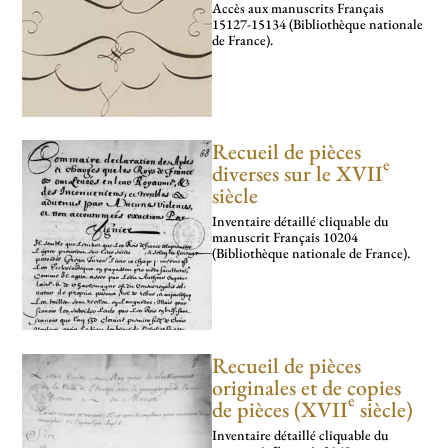
Accès aux manus­crits Français
15127-15134 (Bibliothèque nationale
de France).
Recueil de pièces
e
diverses sur le XVII
siècle
Inventaire détaillé cli­­qua­­ble du
manus­­crit Français 10204
(Bibliothèque nationale de France).
Recueil de pièces
originales et de copies
e
de pièces (XVII
siècle)
Inventaire détaillé cli­­­qua­­­ble du