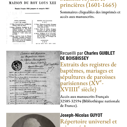
princières (1601-1665)
Sommaires cliquables des imprimés et
accès aux manuscrits.
Recueilli par
Charles
GUIBLET
DE BOISBISSEY
Extraits des registres de
baptêmes, mariages et
sépultures de paroisses
e
parisiennes (XV
-
e
XVIIII
siècle)
Accès aux manus­crits Français
32585-32594 (Bibliothèque nationale
de France).
Joseph-Nicolas
GUYOT
Répertoire universel et