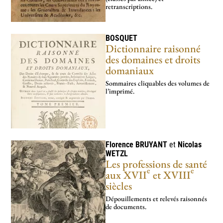
1774-1792 – règne de Louis XVI
1789- …
19
4
retranscriptions.
BOSQUET
Dictionnaire raisonné
des domaines et droits
domaniaux
Sommaires cliquables des volumes de
l’imprimé.
Florence
BRUYANT
et
Nicolas
WETZL
Les professions de santé
e
e
aux XVII
et XVIII
siècles
Dépouillements et relevés raisonnés
de documents.