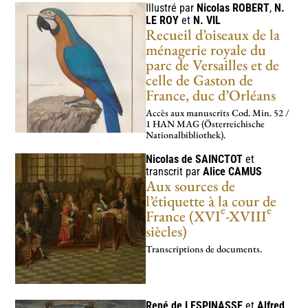
Illustré par
Nicolas
ROBERT
,
N.
LE ROY
et
N.
VIL
Recueil d’oiseaux de la
ménagerie royale du
parc de Versailles et de
celle de Gaston de
France, duc d’Orléans
Accès aux manus­crits Cod. Min. 52 /
1 HAN MAG (Österreichische
Nationalbibliothek).
Nicolas de
SAINCTOT
et
transcrit par
Alice
CAMUS
Aux sources de
l’étiquette à la cour de
e
e
France (XVI
-XVIII
siècles)
Transcriptions de documents.
René de
LESPINASSE
et
Alfred